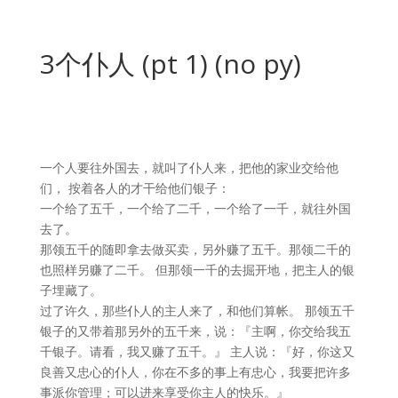
3个仆人 (pt 1) (no py)
一个人要往外国去，就叫了仆人来，把他的家业交给他
们， 按着各人的才干给他们银子：
一个给了五千，一个给了二千，一个给了一千，就往外国
去了。
那领五千的随即拿去做买卖，另外赚了五千。
那领二千的
也照样另赚了二千。 但那领一千的去掘开地，把主人的银
子埋藏了。
过了许久，那些仆人的主人来了，和他们算帐。 那领五千
银子的又带着那另外的五千来，说：『主啊，你交给我五
千银子。请看，我又赚了五千。』 主人说：『好，你这又
良善又忠心的仆人，你在不多的事上有忠心，我要把许多
事派你管理；可以进来享受你主人的快乐。』