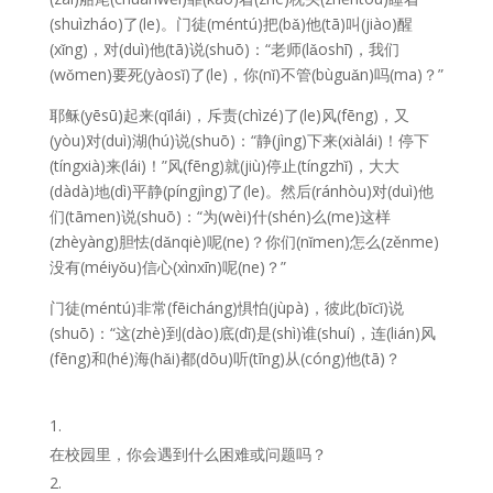
(shuìzháo)了(le)。门徒(méntú)把(bǎ)他(tā)叫(jiào)醒
(xǐng)，对(duì)他(tā)说(shuō)：“老师(lǎoshī)，我们
(wǒmen)要死(yàosǐ)了(le)，你(nǐ)不管(bùguǎn)吗(ma)？”
耶稣(yēsū)起来(qǐlái)，斥责(chìzé)了(le)风(fēng)，又
(yòu)对(duì)湖(hú)说(shuō)：“静(jìng)下来(xiàlái)！停下
(tíngxià)来(lái)！”风(fēng)就(jiù)停止(tíngzhǐ)，大大
(dàdà)地(dì)平静(píngjìng)了(le)。然后(ránhòu)对(duì)他
们(tāmen)说(shuō)：“为(w
è
i)什(shén)么(me)这样
(zhèyàng)胆怯(dǎnqiè)呢(ne)？你们(nǐmen)怎么(zěnme)
没有(méiyǒu)信心(xìnxīn)呢(ne)？”
门徒(méntú)非常(fēicháng)惧怕(jùpà)，彼此(bǐcǐ)说
(shuō)：“这(zhè)到(dào)底(dǐ)是(shì)谁(shuí)，连(lián)风
(fēng)和(hé)海(hǎi)都(dōu)听(tīng)从(cóng)他(tā)？
在校园里，你会遇到什么困难或问题吗？