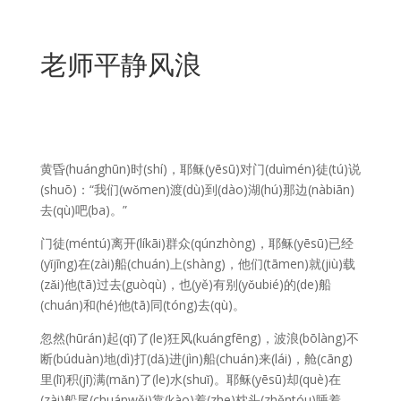
老师平静风浪
黄昏(huánghūn)时(shí)，耶稣(yēsū)对门(duìmén)徒(tú)说
(shuō)：“我们(wǒmen)渡(dù)到(dào)湖(hú)那边(nàbiān)
去(qù)吧(ba)。”
门徒(méntú)离开(líkāi)群众(qúnzhòng)，耶稣(yēsū)已经
(yǐjīng)在(zài)船(chuán)上(shàng)，他们(tāmen)就(jiù)载
(zǎi)他(tā)过去(guòqù)，也(yě)有别(yǒubié)的(de)船
(chuán)和(hé)他(tā)同(tóng)去(qù)。
忽然(hūrán)起(qǐ)了(le)狂风(kuángfēng)，波浪(bōlàng)不
断(búduàn)地(dì)打(dǎ)进(jìn)船(chuán)来(lái)，舱(cāng)
里(lǐ)积(jī)满(mǎn)了(le)水(shuǐ)。耶稣(yēsū)却(què)在
(zài)船尾(chuánwěi)靠(kào)着(zhe)枕头(zhěntóu)睡着