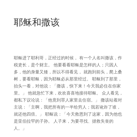
耶稣和撒该
耶稣进了
耶利哥
，正经过的时候，
有一个人名叫
撒该
，作
税吏长，是个财主。
他要看看耶稣是怎样的人；只因人
多，他的身量又矮，所以不得看见，
就跑到前头，爬上桑
树，要看耶稣，因为耶稣必从那里经过。
耶稣到了那里，
抬头一看，对他说：「
撒该
，快下来！今天我必住在你家
里。」
他就急忙下来，欢欢喜喜地接待耶稣。
众人看见，
都私下议论说：「他竟到罪人家里去住宿。」
撒该
站着对
主说：「主啊，我把所有的一半给穷人；我若讹诈了谁，
就还他四倍。」
耶稣说：「今天救恩到了这家，因为他也
是
亚伯拉罕
的子孙。
人子来，为要寻找、拯救失丧的
人。」