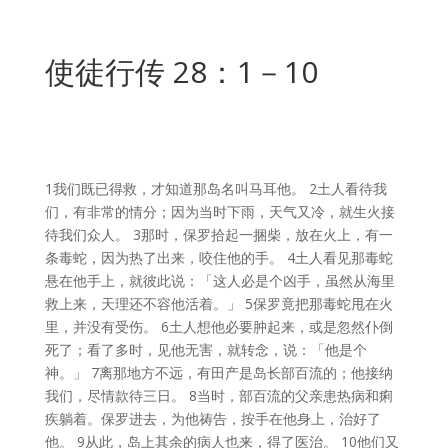
使徒行传 28：1－10
1
我们既已得救，才知道那岛名叫
马耳他
。
2
土人看待我
们，有非常的情分；因为当时下雨，天气又冷，就生火接
待我们众人。
3
那时，
保罗
拾起一捆柴，放在火上，有一
条毒蛇，因为热了出来，咬住他的手。
4
土人看见那毒蛇
悬在他手上，就彼此说：「这人必是个凶手，虽然从海里
救上来，天理还不容他活着。」
5
保罗
竟把那毒蛇甩在火
里，并没有受伤。
6
土人想他必要肿起来，或是忽然仆倒
死了；看了多时，见他无害，就转念，说：「他是个
神。」
7
离那地方不远，有田产是岛长
部百流
的；他接纳
我们，尽情款待三日。
8
当时，
部百流
的父亲患热病和痢
疾躺着。
保罗
进去，
为他
祷告，按手在他身上，治好了
他。
9
从此，岛上其余的病人也来，得了医治。
10
他们又