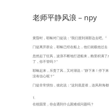
老师平静风浪 – npy
黄昏时，耶稣对门徒说：
“我们渡到
湖
那边去吧。
”
门徒离开群众，耶稣已经在船上，他们就载他过去
忽然起了狂风，波浪不断地打进船来，舱里积满了
了，你不管吗？”
耶稣起来，斥责了风，又对湖说：“静下来！停下来
没有信心呢？”
门徒非常惧怕，彼此说：“这到底是谁，连风和海
在校园里，你会遇到什么困难或问题吗？