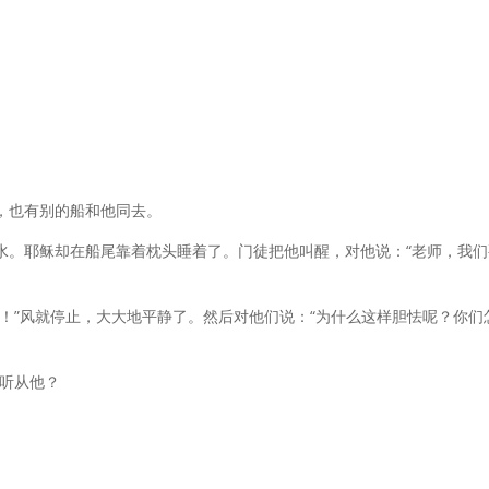
，也有别的船和他同去。
水。耶稣却在船尾靠着枕头睡着了。门徒把他叫醒，对他说：“老师，我们
！”风就停止，大大地平静了。然后对他们说：“为什么这样胆怯呢？你们
都听从他？